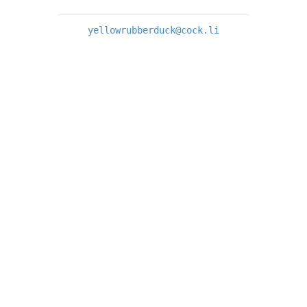
yellowrubberduck@cock.li